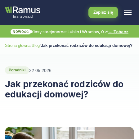
Zapisz się
Klasy stacjonarne: Lublin i Wrocław, 0 zł
→ Zobacz
NOWOŚĆ
Strona główna
/
Blog
/
Jak przekonać rodziców do edukacji domowej?
22.05.2026
Poradniki
Jak przekonać rodziców do
edukacji domowej?