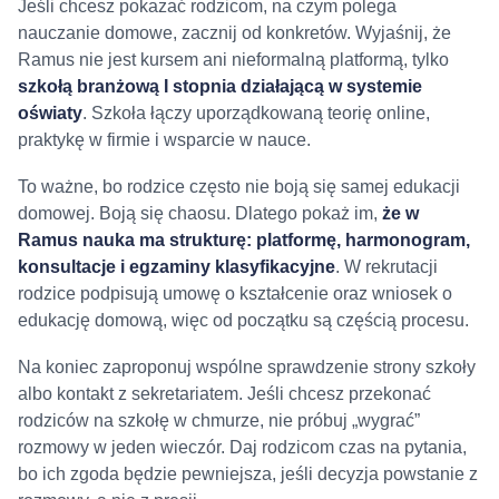
Jeśli chcesz pokazać rodzicom, na czym polega
nauczanie domowe, zacznij od konkretów. Wyjaśnij, że
Ramus nie jest kursem ani nieformalną platformą, tylko
szkołą branżową I stopnia
działającą w systemie
oświaty
. Szkoła łączy uporządkowaną teorię online,
praktykę w firmie i wsparcie w nauce.
To ważne, bo rodzice często nie boją się samej edukacji
domowej. Boją się chaosu. Dlatego pokaż im,
że w
Ramus nauka ma strukturę: platformę, harmonogram,
konsultacje i egzaminy klasyfikacyjne
. W rekrutacji
rodzice podpisują umowę o kształcenie oraz wniosek o
edukację domową, więc od początku są częścią procesu.
Na koniec zaproponuj wspólne sprawdzenie strony szkoły
albo kontakt z sekretariatem. Jeśli chcesz przekonać
rodziców na szkołę w chmurze, nie próbuj „wygrać”
rozmowy w jeden wieczór. Daj rodzicom czas na pytania,
bo ich zgoda będzie pewniejsza, jeśli decyzja powstanie z