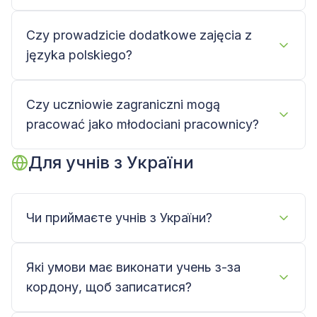
Czy prowadzicie dodatkowe zajęcia z
języka polskiego?
Czy uczniowie zagraniczni mogą
pracować jako młodociani pracownicy?
Для учнів з України
Чи приймаєте учнів з України?
Які умови має виконати учень з-за
кордону, щоб записатися?