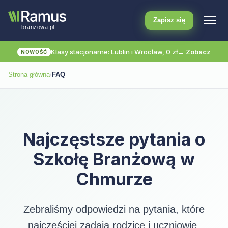
Zapisz się
Klasy stacjonarne: Lublin i Wrocław, 0 zł
→ Zobacz
NOWOŚĆ
Strona główna
/
FAQ
Najczęstsze pytania o
Szkołę Branżową w
Chmurze
Zebraliśmy odpowiedzi na pytania, które
najczęściej zadają rodzice i uczniowie.