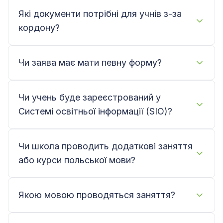
Які документи потрібні для учнів з-за
кордону?
Чи заява має мати певну форму?
Чи учень буде зареєстрований у
Системі освітньої інформації (SIO)?
Чи школа проводить додаткові заняття
або курси польської мови?
Якою мовою проводяться заняття?