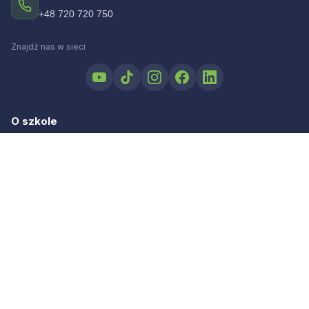
+48 720 720 750
Znajdź nas w sieci
O szkole
Kim jesteśmy
Filozofia Ramusa
Mentoring
Zawody
Lista zawodów
Jak to działa
Egzaminy