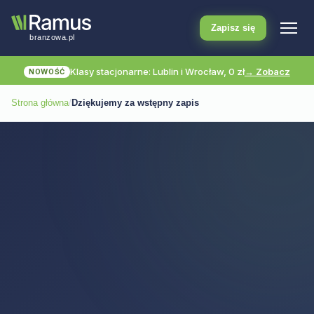
Zapisz się
Klasy stacjonarne: Lublin i Wrocław, 0 zł
→ Zobacz
NOWOŚĆ
Strona główna
/
Dziękujemy za wstępny zapis