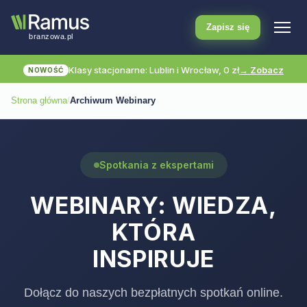
Zapisz się
Klasy stacjonarne: Lublin i Wrocław, 0 zł
→ Zobacz
NOWOŚĆ
Strona główna
/
Archiwum Webinary
Spotkania z ekspertami
WEBINARY: WIEDZA,
KTÓRA
INSPIRUJE
Dołącz do naszych bezpłatnych spotkań online.