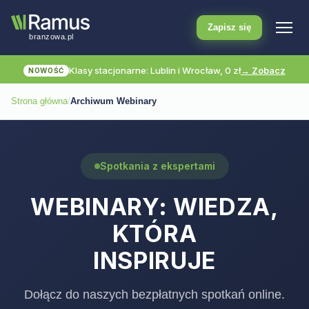
Zapisz się
Klasy stacjonarne: Lublin i Wrocław, 0 zł
→ Zobacz
NOWOŚĆ
Strona główna
/
Archiwum Webinary
Spotkania z ekspertami
WEBINARY: WIEDZA,
KTÓRA
INSPIRUJE
Dołącz do naszych bezpłatnych spotkań online.