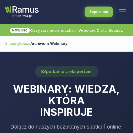
Zapisz się
Klasy stacjonarne: Lublin i Wrocław, 0 zł
→ Zobacz
NOWOŚĆ
Strona główna
/
Archiwum Webinary
Spotkania z ekspertami
WEBINARY: WIEDZA,
KTÓRA
INSPIRUJE
Dołącz do naszych bezpłatnych spotkań online.