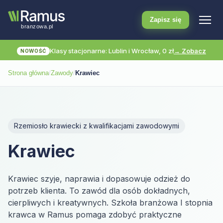
Zapisz się
Klasy stacjonarne: Lublin i Wrocław, 0 zł
→ Zobacz
NOWOŚĆ
Strona główna
/
Zawody
/
Krawiec
Rzemiosło krawiecki z kwalifikacjami zawodowymi
Krawiec
Krawiec szyje, naprawia i dopasowuje odzież do
potrzeb klienta. To zawód dla osób dokładnych,
cierpliwych i kreatywnych. Szkoła branżowa I stopnia
krawca w Ramus pomaga zdobyć praktyczne