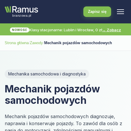
Zapisz się
Klasy stacjonarne: Lublin i Wrocław, 0 zł
→ Zobacz
NOWOŚĆ
Strona główna
/
Zawody
/
Mechanik pojazdów samochodowych
Mechanika samochodowa i diagnostyka
Mechanik pojazdów
samochodowych
Mechanik pojazdów samochodowych diagnozuje,
naprawia i konserwuje pojazdy. To zawód dla osób z
pasją do motoryzacji, zdolnościami manualnymi i