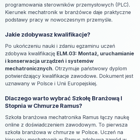
programowania sterowników przemysłowych (PLC).
Kierunek mechatronik w branżówce daje praktyczne
podstawy pracy w nowoczesnym przemyśle.
Jakie zdobywasz kwalifikacje?
Po ukończeniu nauki i zdaniu egzaminu uczeń
zdobywa kwalifikację
ELM.03: Montaż, uruchamianie
i konserwacja urządzeń i systemów
mechatronicznych
. Otrzymuje państwowy dyplom
potwierdzający kwalifikacje zawodowe. Dokument jest
uznawany w Polsce i Unii Europejskiej.
Dlaczego warto wybrać Szkołę Branżową I
Stopnia w Chmurze Ramus?
Szkoła branżowa mechatronika Ramus łączy naukę
online z doświadczeniem zawodowym. To pierwsza
szkoła branżowa w chmurze w Polsce. Uczeń na
kierunku mechatronik w Ramus zdobywa zawód w