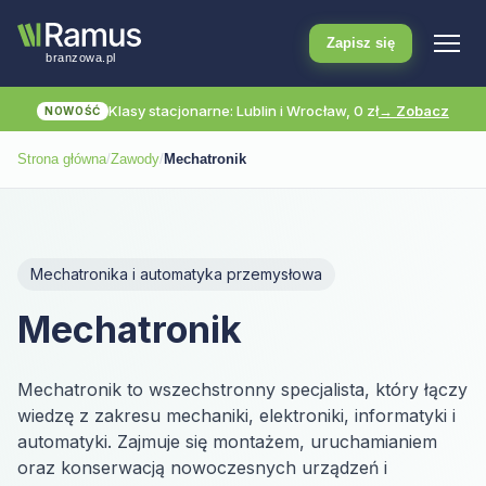
Zapisz się
Klasy stacjonarne: Lublin i Wrocław, 0 zł
→ Zobacz
NOWOŚĆ
Strona główna
/
Zawody
/
Mechatronik
Mechatronika i automatyka przemysłowa
Mechatronik
Mechatronik to wszechstronny specjalista, który łączy
wiedzę z zakresu mechaniki, elektroniki, informatyki i
automatyki. Zajmuje się montażem, uruchamianiem
oraz konserwacją nowoczesnych urządzeń i