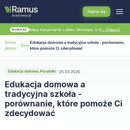
Zapisz się
Klasy stacjonarne: Lublin i Wrocław, 0 zł
→ Zobacz
NOWOŚĆ
Strona
Edukacja domowa a tradycyjna szkoła - porównanie,
/
Blog
/
główna
które pomoże Ci zdecydować
25.03.2026
Edukacja domowa
, 
Poradniki
Edukacja domowa a
tradycyjna szkoła -
porównanie, które pomoże Ci
zdecydować